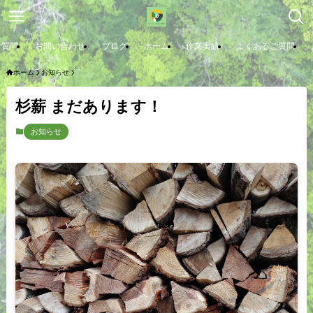
ご質問
お問い合わせ
ブログ
ホーム
作業実績
よくあるご質問
ホーム
お知らせ
杉薪 まだあります！
お知らせ