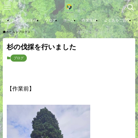
ご質問
お問い合わせ
ブログ
ホーム
作業実績
よくあるご質問
ホーム
ブログ
杉の伐採を行いました
ブログ
【
作業前】